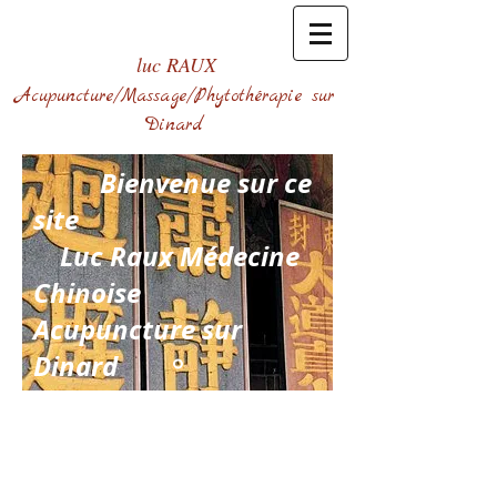
luc RAUX
Acupuncture/Massage/Phytothérapie sur
Dinard
Bienvenue sur ce
site
Luc Raux Médecine
Chinoise
Acupuncture sur
Dinard
medecinechinoise-44
0610253669
acupuncture